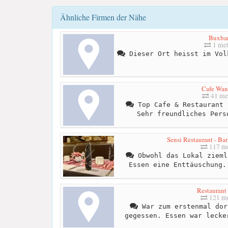
Ähnliche Firmen der Nähe
Buxba
1 met
Dieser Ort heisst im Vol
Cafe Wan
41 me
Top Cafe & Restaurant 
Sehr freundliches Pers
Sensi Restaurant - Ba
117 me
Obwohl das Lokal zieml
Essen eine Enttäuschung.
Restaurant 
121 me
War zum erstenmal dor
gegessen. Essen war lecke