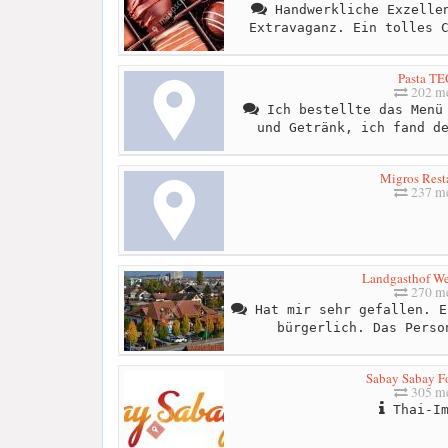
Handwerkliche Exzellen
Extravaganz. Ein tolles 
Pasta T
202 me
Ich bestellte das Menü 
und Getränk, ich fand d
Migros Rest
237 me
Landgasthof W
270 me
Hat mir sehr gefallen. E
bürgerlich. Das Perso
Sabay Sabay F
305 me
Thai-Im