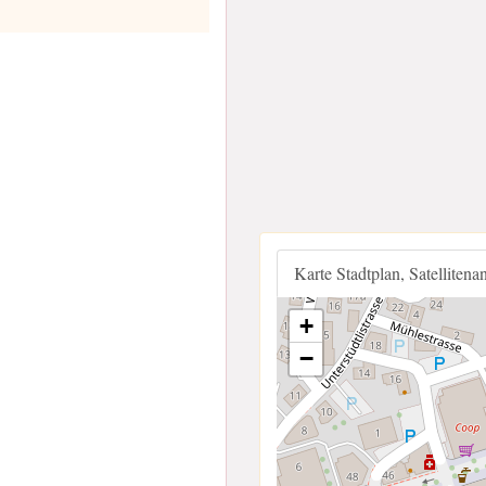
Karte Stadtplan, Satellitena
+
−