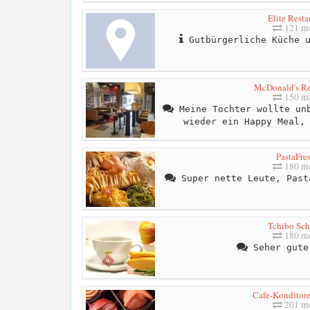
Elite Resta
121 me
Gutbürgerliche Küche u
McDonald's Re
150 me
Meine Tochter wollte unb
wieder ein Happy Meal,
PastaFre
180 me
Super nette Leute, Past
Tchibo Sc
180 me
Seher gute
Cafe-Konditore
201 me