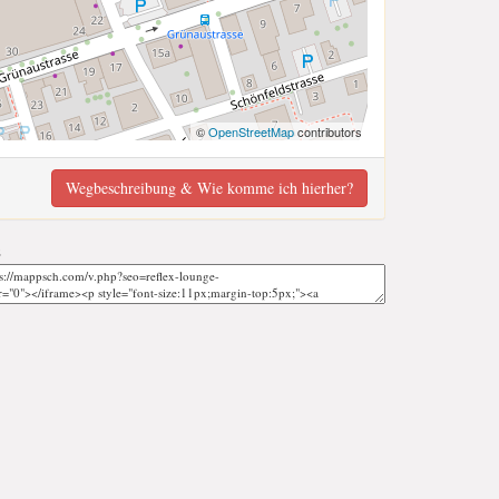
©
OpenStreetMap
contributors
Wegbeschreibung & Wie komme ich hierher?
;