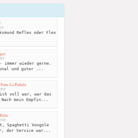
r
er
ksmund Reflex oder Flex
ger
ter
- immer wieder gerne.
onal und guter ...
r Fam. La Padula
ter
ich voll war, war das
 Nach mein Empfin...
Elite
ter
t, Spaghetti Vongole
r, der Service war...