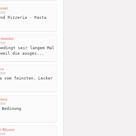
urant
ter
nd Pizzeria - Pasta
staurant
ter
edingt seir langem Mal
 weil die ausges...
sca
ter
a vom feinsten. Lecker
hweiz
ter
 Bedinung
i Rhyner
ter