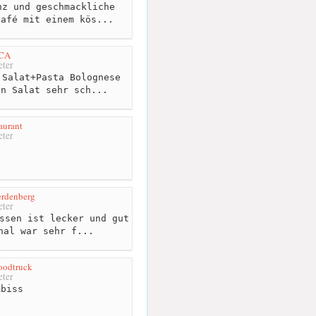
z und geschmackliche
Café mit einem kös...
ECA
ter
Salat+Pasta Bolognese
en Salat sehr sch...
aurant
ter
erdenberg
ter
ssen ist lecker und gut
nal war sehr f...
oodtruck
ter
biss