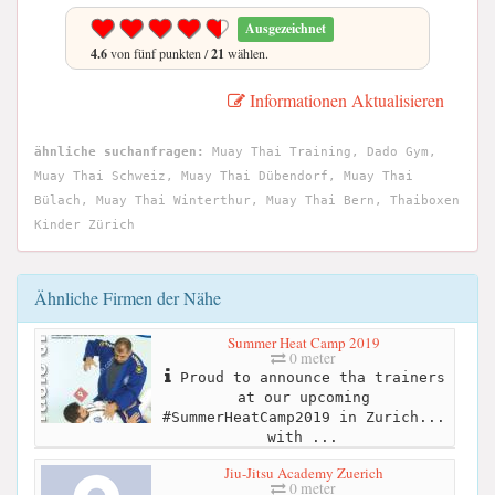
Ausgezeichnet
4.6
von fünf punkten /
21
wählen.
Informationen Aktualisieren
ähnliche suchanfragen:
Muay Thai Training, Dado Gym,
Muay Thai Schweiz, Muay Thai Dübendorf, Muay Thai
Bülach, Muay Thai Winterthur, Muay Thai Bern, Thaiboxen
Kinder Zürich
Ähnliche Firmen der Nähe
Summer Heat Camp 2019
0 meter
Proud to announce tha trainers
at our upcoming
#SummerHeatCamp2019 in Zurich...
with ...
Jiu-Jitsu Academy Zuerich
0 meter