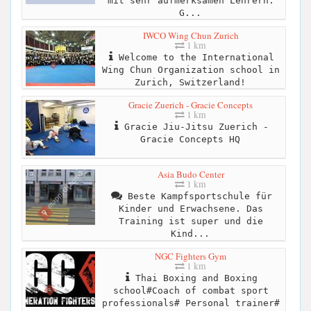
mit sehr aufmerksamen Lehrern.
G...
IWCO Wing Chun Zurich
1 km
Welcome to the International
Wing Chun Organization school in
Zurich, Switzerland!
Gracie Zuerich - Gracie Concepts
1 km
Gracie Jiu-Jitsu Zuerich -
Gracie Concepts HQ
Asia Budo Center
1 km
Beste Kampfsportschule für
Kinder und Erwachsene. Das
Training ist super und die
Kind...
NGC Fighters Gym
1 km
Thai Boxing and Boxing
school#Coach of combat sport
professionals# Personal trainer#