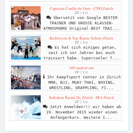
Capoeira Cordão de Ouro - CDO Zurich
1 km
Übersetzt von Google BESTER
TRAINER UND GROSSE KLASSEN-
ATMOSPHÄRE Original BEST TRAI...
Kickboxen & Top-Karate Schule Zürich
2 km
Es hat sich einiges getan,
seit ich vor Jahren bei euch
trainiert habe. Supercooler T...
360 martial arts
2 km
Ihr Kampfsport Center in Zürich
MMA, BJJ, MUAY THAI, BOXING,
WRESTLING, GRAPPLING, FI...
Seikukan Karate Do Zürich - JKA Zürich
2 km
Jetzt Anmelden!!! wir haben ab
19. November 2015 wieder einen
Anfängerkurs. Weitere I...