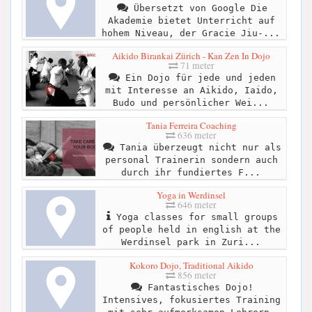
Übersetzt von Google Die
Akademie bietet Unterricht auf
hohem Niveau, der Gracie Jiu-...
Aikido Birankai Zürich - Kan Zen In Dojo
71 meter
Ein Dojo für jede und jeden
mit Interesse an Aikido, Iaido,
Budo und persönlicher Wei...
Tania Ferreira Coaching
636 meter
Tania überzeugt nicht nur als
personal Trainerin sondern auch
durch ihr fundiertes F...
Yoga in Werdinsel
646 meter
Yoga classes for small groups
of people held in english at the
Werdinsel park in Zuri...
Kokoro Dojo, Traditional Aikido
856 meter
Fantastisches Dojo!
Intensives, fokusiertes Training