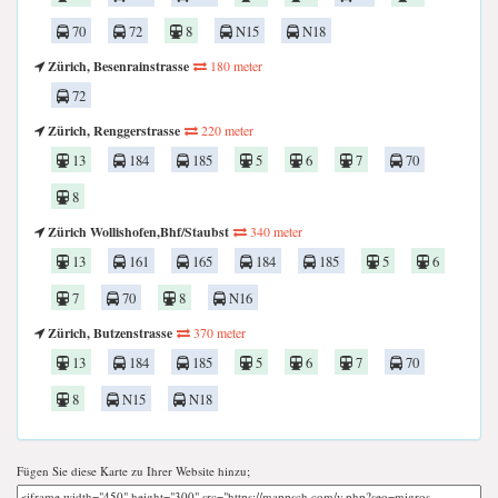
70
72
8
N15
N18
Zürich, Besenrainstrasse
180 meter
72
Zürich, Renggerstrasse
220 meter
13
184
185
5
6
7
70
8
Zürich Wollishofen,Bhf/Staubst
340 meter
13
161
165
184
185
5
6
7
70
8
N16
Zürich, Butzenstrasse
370 meter
13
184
185
5
6
7
70
8
N15
N18
Fügen Sie diese Karte zu Ihrer Website hinzu;