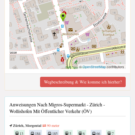
©
OpenStreetMap
contributors
Wegbeschreibung & Wie komme ich hierher?
Anweisungen Nach Migros-Supermarkt - Zürich -
Wollishofen Mit Öffentlicher Verkehr (ÖV)
Zürich, Morgental
90 meter
13
184
185
5
6
66
7