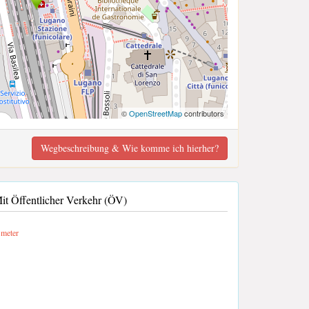
©
OpenStreetMap
contributors
Wegbeschreibung & Wie komme ich hierher?
 Öffentlicher Verkehr (ÖV)
meter