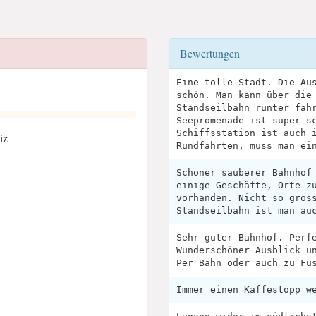
Bewertungen
Eine tolle Stadt. Die Au
schön. Man kann über die
Standseilbahn runter fah
Seepromenade ist super s
Schiffsstation ist auch 
iz
Rundfahrten, muss man ei
Schöner sauberer Bahnhof
einige Geschäfte, Orte z
vorhanden. Nicht so gros
Standseilbahn ist man au
Sehr guter Bahnhof. Perf
Wunderschöner Ausblick u
Per Bahn oder auch zu Fu
Immer einen Kaffestopp w