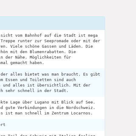
ssicht vom Bahnhof auf die Stadt ist mega
 Treppe runter zur Seepromade oder mit der
ren. Viele schöne Gassen und Läden. Die
chön mit den Blumenrabatten. Die
in der Nähe. Möglichkeiten für
nmal gemacht haben.
 der alles bietet was man braucht. Es gibt
um Essen und Toiletten sind auch
s und alles ist übersichtlich. Mit der
ch sehr schnell in der Stadt.
ekte Lage über Lugano mit Blick auf See.
nd gute Verbindungen in die Nordschweiz.
ss ist man schnell im Zentrum Locarnos.
ert