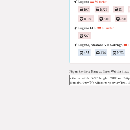
Lugano
50 meter
EC
EXT
IC
RE80
S10
S90
Lugano FLP
80 meter
S60
Lugano, Stazione Via Sorengo
1
435
436
NE2
Fügen Sie diese Karte zu Ihrer Website hinzu