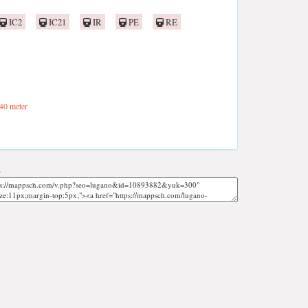
IC2
IC21
IR
PE
RE
40 meter
;