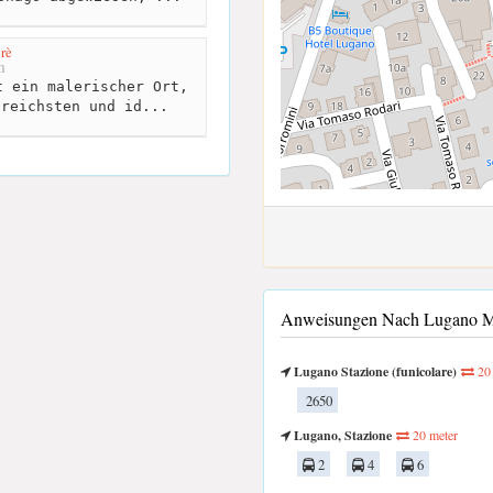
rè
m
 ein malerischer Ort,
nreichsten und id...
Anweisungen Nach Lugano Mit
Lugano Stazione (funicolare)
20 
2650
Lugano, Stazione
20 meter
2
4
6