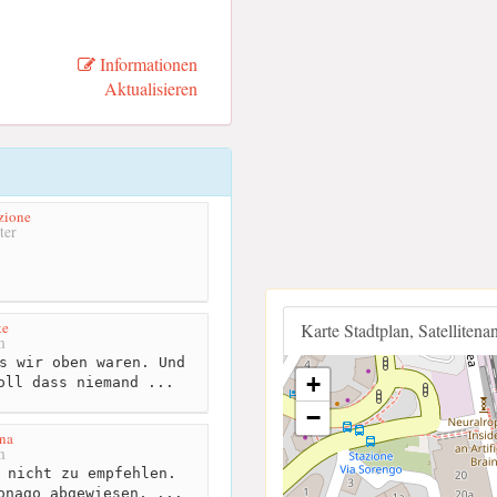
Informationen
Aktualisieren
zione
ter
te
Karte Stadtplan, Satellitena
m
s wir oben waren. Und
+
oll dass niemand ...
−
na
m
 nicht zu empfehlen.
onago abgewiesen, ...