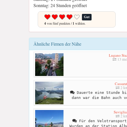
Sonntag: 24 Stunden geöffnet
Gut
4
von fünf punkten /
1
wählen.
Ähnliche Firmen der Nähe
Lugano Sta
13 me
Cassara
2 k
Dauerte eine Stunde bi
dann war die Bahn auch v
Suviglia
2 k
Für den Velotransport
Wurden an der Station Alb