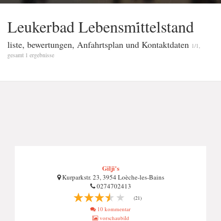
Leukerbad Lebensmi̇ttelstand
liste, bewertungen, Anfahrtsplan und Kontaktdaten
1/1,
gesamt 1 ergebnisse
Gilji's
Kurparkstr. 23, 3954 Loèche-les-Bains
0274702413
(21)
10 kommentar
vorschaubild