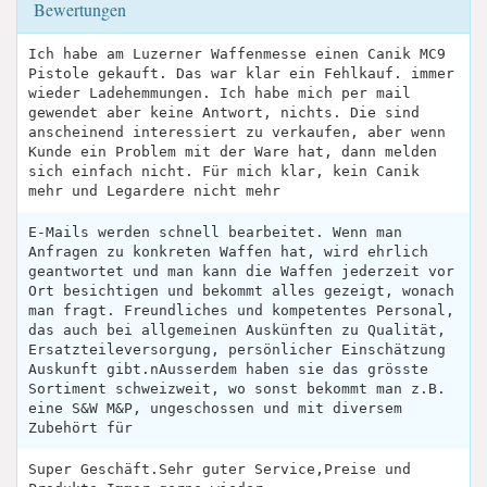
Bewertungen
Ich habe am Luzerner Waffenmesse einen Canik MC9
Pistole gekauft. Das war klar ein Fehlkauf. immer
wieder Ladehemmungen. Ich habe mich per mail
gewendet aber keine Antwort, nichts. Die sind
anscheinend interessiert zu verkaufen, aber wenn
Kunde ein Problem mit der Ware hat, dann melden
sich einfach nicht. Für mich klar, kein Canik
mehr und Legardere nicht mehr
E-Mails werden schnell bearbeitet. Wenn man
Anfragen zu konkreten Waffen hat, wird ehrlich
geantwortet und man kann die Waffen jederzeit vor
Ort besichtigen und bekommt alles gezeigt, wonach
man fragt. Freundliches und kompetentes Personal,
das auch bei allgemeinen Auskünften zu Qualität,
Ersatzteileversorgung, persönlicher Einschätzung
Auskunft gibt.nAusserdem haben sie das grösste
Sortiment schweizweit, wo sonst bekommt man z.B.
eine S&W M&P, ungeschossen und mit diversem
Zubehört für
Super Geschäft.Sehr guter Service,Preise und