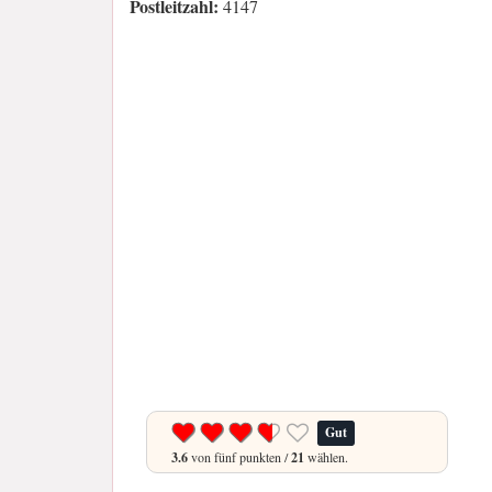
Postleitzahl:
4147
Gut
3.6
von fünf punkten /
21
wählen.