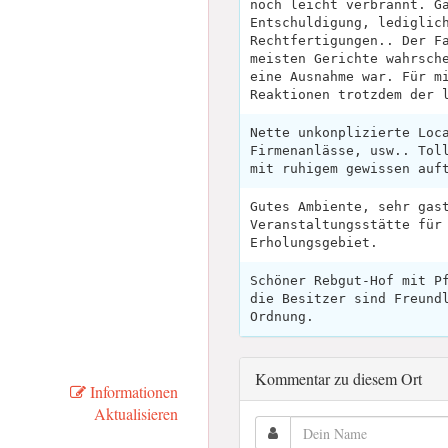
noch leicht verbrannt. G
Entschuldigung, lediglic
Rechtfertigungen.. Der F
meisten Gerichte wahrsch
eine Ausnahme war. Für m
Reaktionen trotzdem der 
Nette unkonplizierte Loc
Firmenanlässe, usw.. Tol
mit ruhigem gewissen auf
Gutes Ambiente, sehr gas
Veranstaltungsstätte für
Erholungsgebiet.
Schöner Rebgut-Hof mit P
die Besitzer sind Freund
Ordnung.
Kommentar zu diesem Ort
Informationen
Aktualisieren