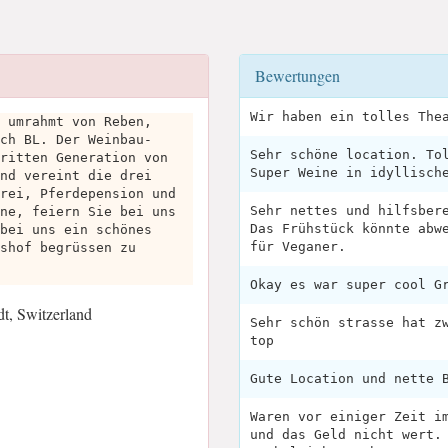
Bewertungen
Wir haben ein tolles The
 umrahmt von Reben,
ch BL. Der Weinbau-
Sehr schöne location. To
ritten Generation von
Super Weine in idyllisch
nd vereint die drei
rei, Pferdepension und
Sehr nettes und hilfsber
ne, feiern Sie bei uns
Das Frühstück könnte abw
bei uns ein schönes
für Veganer.
shof begrüssen zu
Okay es war super cool G
t, Switzerland
Sehr schön strasse hat z
top
Gute Location und nette 
Waren vor einiger Zeit i
und das Geld nicht wert.