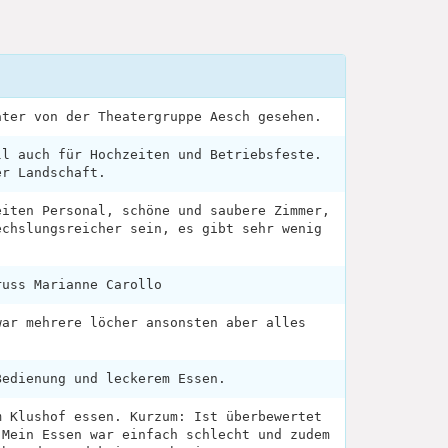
ater von der Theatergruppe Aesch gesehen.
ll auch für Hochzeiten und Betriebsfeste.
er Landschaft.
eiten Personal, schöne und saubere Zimmer,
echslungsreicher sein, es gibt sehr wenig
russ Marianne Carollo
war mehrere löcher ansonsten aber alles
Bedienung und leckerem Essen.
m Klushof essen. Kurzum: Ist überbewertet
 Mein Essen war einfach schlecht und zudem