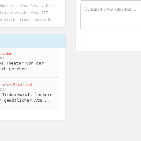
Hochzeit klus Aesch, Klus
trasse Aesch, Klus 177
e Aesch, Brunch Aesch BL
lreuter
ter
s Theater von der
sch gesehen.
 Aesch Basel Land
ter
 Treberwurst, leckere
n gemütlicher Atm...