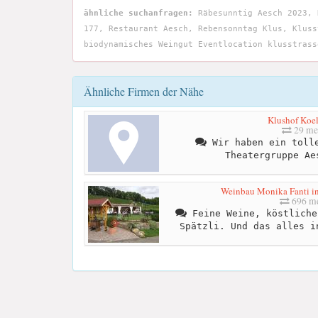
ähnliche suchanfragen:
Räbesunntig Aesch 2023, 
177, Restaurant Aesch, Rebensonntag Klus, Kluss
biodynamisches Weingut Eventlocation klusstrass
Ähnliche Firmen der Nähe
Klushof Koel
29 me
Wir haben ein tolle
Theatergruppe Ae
Weinbau Monika Fanti in
696 me
Feine Weine, köstliche
Spätzli. Und das alles i