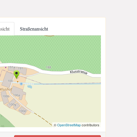
nsicht
Straßenansicht
©
OpenStreetMap
contributors