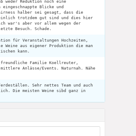
ab weder Reduktion noch eine
h eingeschnappte Blicke und
airness halber sei gesagt, dass die
einlich trotzdem gut sind und dies hier
ich war's aber vor allem wegen der
letzte Besuch. Schade.
ation für Veranstaltungen Hochzeiten,
le Weine aus eigener Produktion die man
tischen kann.
tfreundliche Familie Koellreuter,
 mittlere Anlässe/Events. Naturnah. Nähe
ferdeställen. Sehr nettes Team und auch
lich. Die meisten Weine sibd ganz in