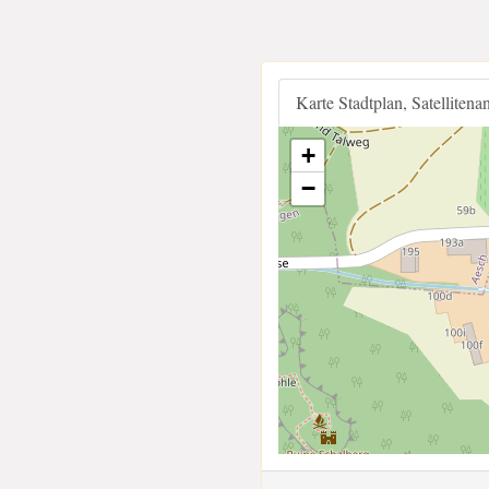
Karte Stadtplan, Satellitena
+
−