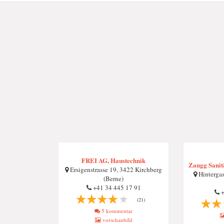
FREI AG, Haustechnik
Zaugg Sanit
Ersigenstrasse 19, 3422 Kirchberg
Hintergas
(Berne)
+41 34 445 17 91
+
(21)
5 kommentar
vorschaubild