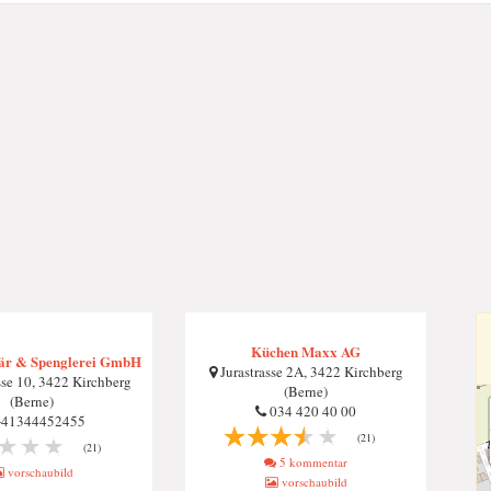
Küchen Maxx AG
är & Spenglerei GmbH
Jurastrasse 2A, 3422 Kirchberg
se 10, 3422 Kirchberg
(Berne)
(Berne)
034 420 40 00
41344452455
(21)
(21)
5 kommentar
vorschaubild
vorschaubild