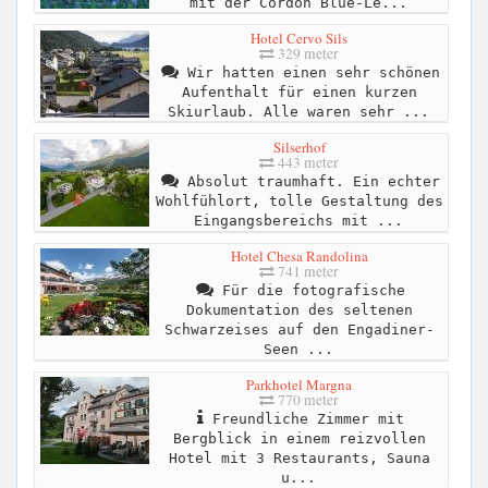
mit der Cordon Blue-Le...
Hotel Cervo Sils
329 meter
Wir hatten einen sehr schönen
Aufenthalt für einen kurzen
Skiurlaub. Alle waren sehr ...
Silserhof
443 meter
Absolut traumhaft. Ein echter
Wohlfühlort, tolle Gestaltung des
Eingangsbereichs mit ...
Hotel Chesa Randolina
741 meter
Für die fotografische
Dokumentation des seltenen
Schwarzeises auf den Engadiner-
Seen ...
Parkhotel Margna
770 meter
Freundliche Zimmer mit
Bergblick in einem reizvollen
Hotel mit 3 Restaurants, Sauna
u...