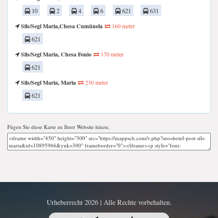
10
2
4
6
621
631
Sils/Segl Maria,Chesa Cumünela
160 meter
621
Sils/Segl Maria, Chesa Fonio
170 meter
621
Sils/Segl Maria, Maria
230 meter
621
Fügen Sie diese Karte zu Ihrer Website hinzu;
Urheberrecht 2026 | Alle Rechte vorbehalten.