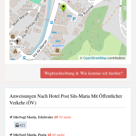
©
OpenStreetMap
contributors
Wegbeschreibung & Wie komme ich hierher?
Anweisungen Nach Hotel Post Sils-Maria Mit Öffentlicher
Verkehr (ÖV)
Sils/Segl Maria, Edelweiss
50 meter
621
Sils/Segl Maria, Posta
60 meter