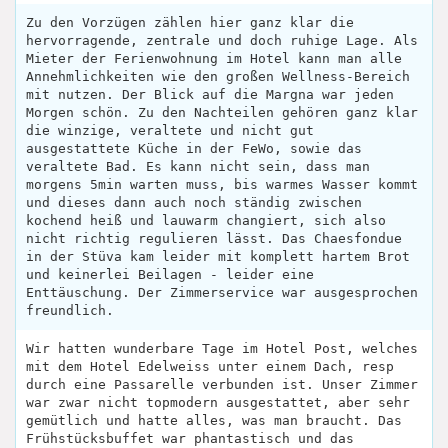
Zu den Vorzügen zählen hier ganz klar die
hervorragende, zentrale und doch ruhige Lage. Als
Mieter der Ferienwohnung im Hotel kann man alle
Annehmlichkeiten wie den großen Wellness-Bereich
mit nutzen. Der Blick auf die Margna war jeden
Morgen schön. Zu den Nachteilen gehören ganz klar
die winzige, veraltete und nicht gut
ausgestattete Küche in der FeWo, sowie das
veraltete Bad. Es kann nicht sein, dass man
morgens 5min warten muss, bis warmes Wasser kommt
und dieses dann auch noch ständig zwischen
kochend heiß und lauwarm changiert, sich also
nicht richtig regulieren lässt. Das Chaesfondue
in der Stüva kam leider mit komplett hartem Brot
und keinerlei Beilagen - leider eine
Enttäuschung. Der Zimmerservice war ausgesprochen
freundlich.
Wir hatten wunderbare Tage im Hotel Post, welches
mit dem Hotel Edelweiss unter einem Dach, resp
durch eine Passarelle verbunden ist. Unser Zimmer
war zwar nicht topmodern ausgestattet, aber sehr
gemütlich und hatte alles, was man braucht. Das
Frühstücksbuffet war phantastisch und das