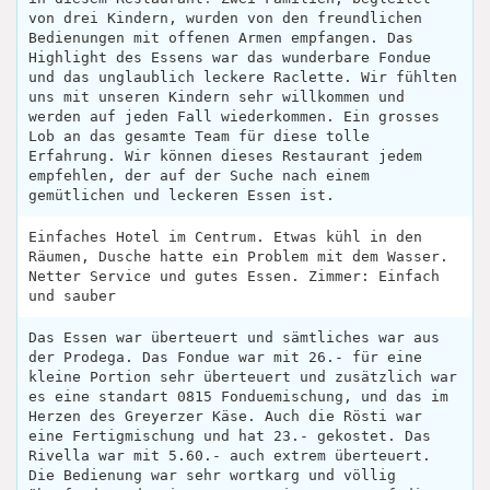
von drei Kindern, wurden von den freundlichen
Bedienungen mit offenen Armen empfangen. Das
Highlight des Essens war das wunderbare Fondue
und das unglaublich leckere Raclette. Wir fühlten
uns mit unseren Kindern sehr willkommen und
werden auf jeden Fall wiederkommen. Ein grosses
Lob an das gesamte Team für diese tolle
Erfahrung. Wir können dieses Restaurant jedem
empfehlen, der auf der Suche nach einem
gemütlichen und leckeren Essen ist.
Einfaches Hotel im Centrum. Etwas kühl in den
Räumen, Dusche hatte ein Problem mit dem Wasser.
Netter Service und gutes Essen. Zimmer: Einfach
und sauber
Das Essen war überteuert und sämtliches war aus
der Prodega. Das Fondue war mit 26.- für eine
kleine Portion sehr überteuert und zusätzlich war
es eine standart 0815 Fonduemischung, und das im
Herzen des Greyerzer Käse. Auch die Rösti war
eine Fertigmischung und hat 23.- gekostet. Das
Rivella war mit 5.60.- auch extrem überteuert.
Die Bedienung war sehr wortkarg und völlig