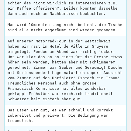
schien das nicht wirklich zu interessieren z.B.
ein Kaffee offerieren?. Leider konnten dasselbe
dann auch noch am Nachbartisch beobachten.
Man wird 10minuten lang nicht bedient, die Tische
sind alle nicht abgeräumt sind wieder gegangen.
Auf unserer Motorrad-Tour in der Westschweiz
haben wir rast im Hotel de Ville in Gruyere
eingelegt. Fondue am Abend war richtig lecker.
Uns war klar das an so einem Ort die Preise etwas
höher sein werden, hätten aber mit schlimmerem
gerechnet. Zimmer war Sauber und Geräumig! Dusche
mit Seifenspender! Lage natürlich super! Aussicht
vom Zimmer auf den Dorfplatz! Einfach ein Traum!
Freundliches Personal auch ohne grosse
Französisch Kenntnisse hat alles wunderbar
geklappt Frühstück war reichlich traditionell
Schweizer halt einfach aber gut.
Das Essen war gut, es war schnell und korrekt
zubereitet und preiswert. Die Bedingung war
freundlich.