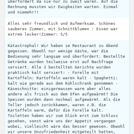
überfordert da sie nur zu zweit waren. Auf die
Rechnung mussten wir Ewigkeiten warten. Einmal
und niemehr!!
Alles sehr freundlich und Aufmerksam. Schönes
sauberes Zimmer, mit Schnittblumen : Essen war
extrem lecker!Zimmer: 5/5
Katastrophal! Wir haben im Restaurant zu Abend
gegessen. Obwohl nur wenige Gäste, war die
Bedienung sehr langsam und überfordert. Bestellte
Getränke wurden teilweise erst auf Nachfrage
serviert. Alle 3 bestellten Gerichte wurden
praktisch kalt serviert: - Forelle mit
Kartoffeln: Kartoffeln waren kalt - Spaghetti:
kalt wie gerade aus dem Kühlschrank genommen -
Käseschnitte: einigermassen warm aber alles
andere als frisch aus dem Ofen aufgewärmt? Die
Speisen wurden dann nochmal aufgewärmt. Als die
Teller jedoch zurückkamen, waren z.B. die
Kartoffeln warm, dafür die Forelle kalt.
Toiletten haben wir zum Glück erst zum Schluss
gesehen, sonst wäre uns der Appetit vergangen
wobei, vielleicht wäre das besser gewesen. Obwohl
wir unsere Unzufriedenheit mitgeteilt hatten,