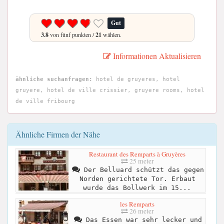
Gut
3.8
von fünf punkten /
21
wählen.
Informationen Aktualisieren
ähnliche suchanfragen:
hotel de gruyeres, hotel
gruyere, hotel de ville crissier, gruyere rooms, hotel
de ville fribourg
Ähnliche Firmen der Nähe
Restaurant des Remparts à Gruyères
25 meter
Der Belluard schützt das gegen
Norden gerichtete Tor. Erbaut
wurde das Bollwerk im 15...
les Remparts
26 meter
Das Essen war sehr lecker und