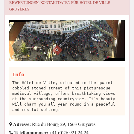
BEWERTUNGEN, KONTAKTDATEN FÜR
HÔTEL DE VILLE
GRUYÈRES
Info
The Hôtel de Ville, situated in the quaint
cobbled stoned street of this picturesque
medieval village, offers breathtaking views
of the surrounding countryside. It’s beauty
will charm you all year round in a peaceful
and restful setting.
Adresse:
Rue du Bourg 29, 1663 Gruyères
Telefonnummer:
+41 (0)26 921 24 24