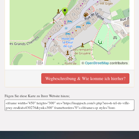
©
OpenStreetMap
contributors
Wegbeschreibung & Wie komme ich hierher?
Fügen Sie diese Karte zu Ihrer Website hinzu;