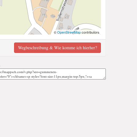
©
OpenStreetMap
contributors
Wegbeschreibung & Wie komme ich hierher?
;