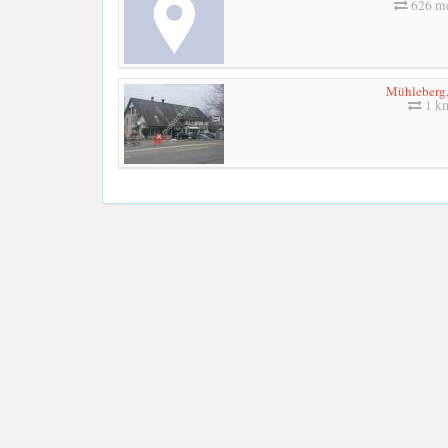
626 me
Mühleberg,
1 k