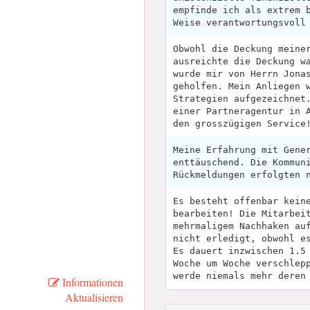
empfinde ich als extrem 
Weise verantwortungsvoll
Obwohl die Deckung meine
ausreichte die Deckung w
wurde mir von Herrn Jona
geholfen. Mein Anliegen 
Strategien aufgezeichnet
einer Partneragentur in 
den grosszügigen Service
Meine Erfahrung mit Gene
enttäuschend. Die Kommun
Rückmeldungen erfolgten 
Es besteht offenbar kein
bearbeiten! Die Mitarbei
mehrmaligem Nachhaken au
nicht erledigt, obwohl e
Es dauert inzwischen 1.5
Woche um Woche verschlep
werde niemals mehr deren
Informationen
Aktualisieren