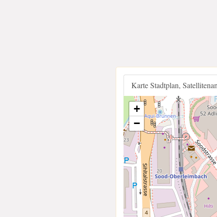
Karte Stadtplan, Satellitena
+
−