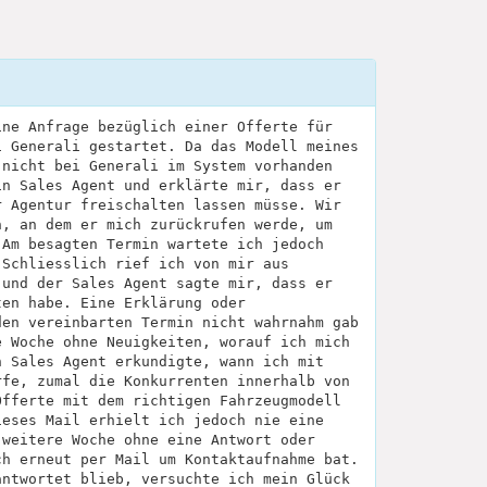
ine Anfrage bezüglich einer Offerte für
i Generali gestartet. Da das Modell meines
 nicht bei Generali im System vorhanden
in Sales Agent und erklärte mir, dass er
r Agentur freischalten lassen müsse. Wir
n, an dem er mich zurückrufen werde, um
 Am besagten Termin wartete ich jedoch
 Schliesslich rief ich von mir aus
 und der Sales Agent sagte mir, dass er
ten habe. Eine Erklärung oder
den vereinbarten Termin nicht wahrnahm gab
e Woche ohne Neuigkeiten, worauf ich mich
n Sales Agent erkundigte, wann ich mit
rfe, zumal die Konkurrenten innerhalb von
Offerte mit dem richtigen Fahrzeugmodell
ieses Mail erhielt ich jedoch nie eine
 weitere Woche ohne eine Antwort oder
ch erneut per Mail um Kontaktaufnahme bat.
antwortet blieb, versuchte ich mein Glück