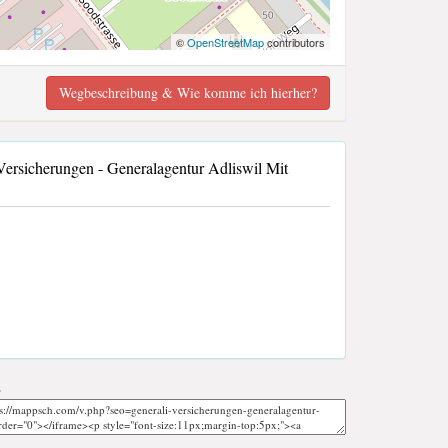
©
OpenStreetMap
contributors
Wegbeschreibung & Wie komme ich hierher?
rsicherungen - Generalagentur Adliswil Mit
;