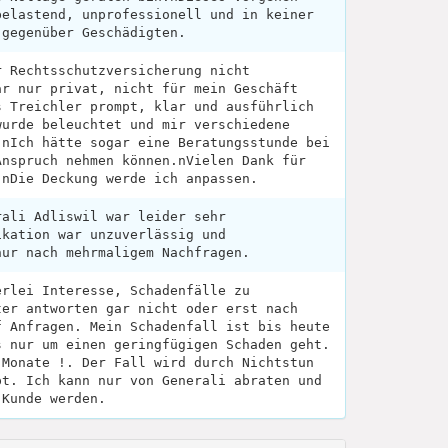
belastend, unprofessionell und in keiner
 gegenüber Geschädigten.
r Rechtsschutzversicherung nicht
ar nur privat, nicht für mein Geschäft
s Treichler prompt, klar und ausführlich
wurde beleuchtet und mir verschiedene
.nIch hätte sogar eine Beratungsstunde bei
Anspruch nehmen können.nVielen Dank für
!nDie Deckung werde ich anpassen.
rali Adliswil war leider sehr
ikation war unzuverlässig und
nur nach mehrmaligem Nachfragen.
erlei Interesse, Schadenfälle zu
ter antworten gar nicht oder erst nach
f Anfragen. Mein Schadenfall ist bis heute
s nur um einen geringfügigen Schaden geht.
 Monate !. Der Fall wird durch Nichtstun
pt. Ich kann nur von Generali abraten und
 Kunde werden.