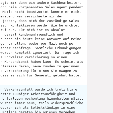
sagte mir dann ein andere Sachbearbeiter,
noch beim vorgenannten Sales Agent pendent
E-Mails nicht beantwortet konnte er nicht
ierabend war versicherte mir der
n jedoch, dass mich der zuständige Sales
nisch kontaktieren werde. Wie befürchtet
nruf aus. Für mich ist es absolut
an derart kundenunfreundlich und
ch habe bis heute keine Antwort auf meine
agen erhalten, weder per Mail noch per
facher Nachfrage. Sämtliche Erkundigungen
 wurden komplett ignoriert. Da frage ich
ls Schweizer Versicherung so einen
en Kundendienst haben kann. Es scheint als
Interesse daran, neue Kunden zu gewinnen
ne Versicherung für einen Kleinwagen zu
 dass es sich für Generali gelohnt hätte,
?
en Verkehrsunfall wurde ich trotz klarer
ierter 100%iger Arbeitsunfähigkeit und
r Unterlagen wochenlang hingehalten.nStatt
 wurden immer neue, teils widersprüchliche
wodurch ich als Selbstständige in eine
e Notlage geraten bin.nDieses Vorgehen