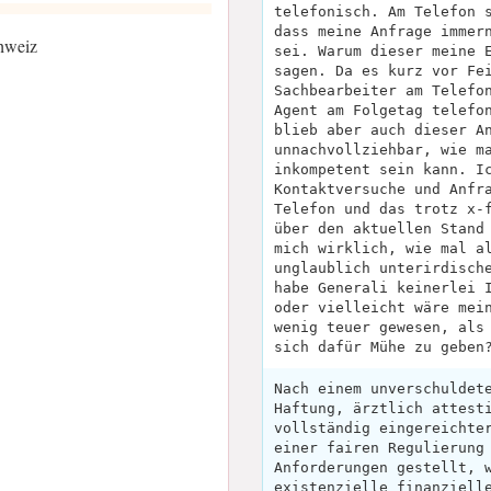
telefonisch. Am Telefon 
dass meine Anfrage immer
chweiz
sei. Warum dieser meine 
sagen. Da es kurz vor Fe
Sachbearbeiter am Telefo
Agent am Folgetag telefo
blieb aber auch dieser A
unnachvollziehbar, wie m
inkompetent sein kann. I
Kontaktversuche und Anfr
Telefon und das trotz x-
über den aktuellen Stand
mich wirklich, wie mal a
unglaublich unterirdisch
habe Generali keinerlei 
oder vielleicht wäre mei
wenig teuer gewesen, als
sich dafür Mühe zu geben
Nach einem unverschuldet
Haftung, ärztlich attest
vollständig eingereichte
einer fairen Regulierung
Anforderungen gestellt, 
existenzielle finanziell