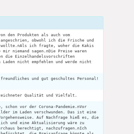
von den Produkten als auch vom
 angeschrien, obwohl ich die Frische und
 wollte.nAls ich fragte, woher die Kakis
e mir niemand sagen.nDie Preise waren
en die Einzelhandelsvorschriften
n Laden nicht empfehlen und werde nicht
 freundliches und gut geschultes Personal!
zeichneter Qualität und Vielfalt.
e, schon vor der Corona-Pandemie.nVor
ilder im Laden verschwunden. Das ist eine
Vorgehensweise. Auf Nachfrage hieß es, die
lich und eine Aktualisierung wäre zu
urchaus berechtigt, nachzufragen.nIch
 befürchtet, die Preisanfrage könnte als