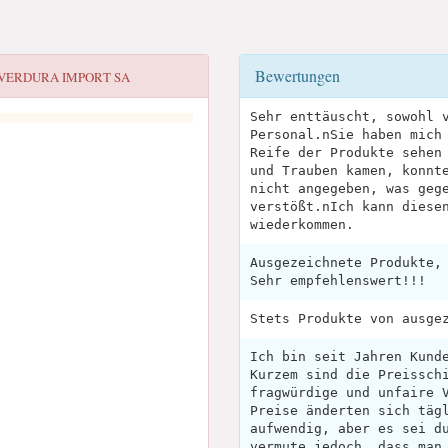
Bewertungen
 VERDURA IMPORT SA
Sehr enttäuscht, sowohl 
Personal.nSie haben mich
Reife der Produkte sehen
und Trauben kamen, konnt
nicht angegeben, was geg
verstößt.nIch kann diese
wiederkommen.
Ausgezeichnete Produkte,
Sehr empfehlenswert!!!
Stets Produkte von ausge
Ich bin seit Jahren Kund
Kurzem sind die Preissch
fragwürdige und unfaire 
Preise änderten sich täg
aufwendig, aber es sei d
vermute jedoch, dass man