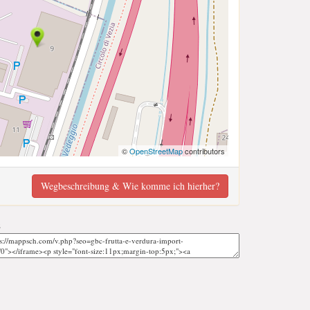
©
OpenStreetMap
contributors
Wegbeschreibung & Wie komme ich hierher?
;