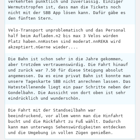
verkehrten pünktlich und zuverlässig. Einziger
Wermutstropfen ist, dass man die Tickets noch
nicht mit der SBB App lösen kann. Dafür gäbe es
den fünften Stern.
Velo-Transport unproblematisch und das Personal
half beim Aufladen.n2 bis max 3 Velos würden
Platz haben.nnKosten sind moderat.nnREKA wird
akzeptiert.nGerne wieder....
Die Bahn ist schon sehr in die Jahre gekommen,
aber trotzdem vertrauenswürdig. Die Fahrt hinauf
und zurück war 7.50 für diese Steigung absolut
angemessen. Da es eine privat Bahn ist konnte man
unsere Tageskarte SBB nicht anrechnen lassen. Das
Hatestellenende liegt ein paar Schritte neben der
Gondelbahn. Die Aussicht von dort oben ist sehr
eindrücklich und wunderschön.
Die Fahrt mit der Standseilbahn war
beeindruckend, vor allem wenn man die Hinfahrt
bucht und die Rückfahrt zu Fuß wählt. Dadurch
kann man unterwegs Sehenswürdigkeiten entdecken
und die Umgebung in vollen Zügen genießen.