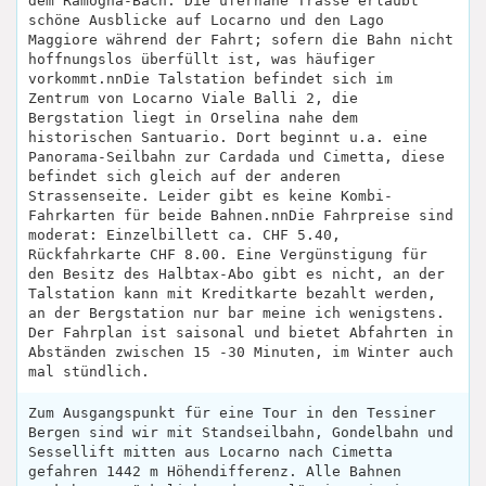
dem Ramogna-Bach. Die ufernahe Trasse erlaubt
schöne Ausblicke auf Locarno und den Lago
Maggiore während der Fahrt; sofern die Bahn nicht
hoffnungslos überfüllt ist, was häufiger
vorkommt.nnDie Talstation befindet sich im
Zentrum von Locarno Viale Balli 2, die
Bergstation liegt in Orselina nahe dem
historischen Santuario. Dort beginnt u.a. eine
Panorama-Seilbahn zur Cardada und Cimetta, diese
befindet sich gleich auf der anderen
Strassenseite. Leider gibt es keine Kombi-
Fahrkarten für beide Bahnen.nnDie Fahrpreise sind
moderat: Einzelbillett ca. CHF 5.40,
Rückfahrkarte CHF 8.00. Eine Vergünstigung für
den Besitz des Halbtax-Abo gibt es nicht, an der
Talstation kann mit Kreditkarte bezahlt werden,
an der Bergstation nur bar meine ich wenigstens.
Der Fahrplan ist saisonal und bietet Abfahrten in
Abständen zwischen 15 -30 Minuten, im Winter auch
mal stündlich.
Zum Ausgangspunkt für eine Tour in den Tessiner
Bergen sind wir mit Standseilbahn, Gondelbahn und
Sessellift mitten aus Locarno nach Cimetta
gefahren 1442 m Höhendifferenz. Alle Bahnen