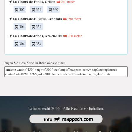
La Chaux-de-Fonds, Grillon
260 meter
302
354
360
La Chaux-de-F, Blaise-Cendrars
290 meter
304
354
La Chaux-de-Fonds, Arc-en-Ciel
380 meter
304
354
Fügen Sie diese Karte zu Ihrer Website hinzu;
Urheberrecht 2026 | Alle Rechte vorbehalten.