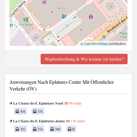
©
OpenStreetMap
contributors
Wegbeschreibung & Wie komme ich hierher?
Anweisungen Nach Eplatures Centre Mit Öffentlicher
Verkehr (ÖV)
La Chaux-de-F, Eplatures Nord
90 meter
304
354
La Chaux-de-F, Eplatures-Jaune
130 meter
302
354
360
B