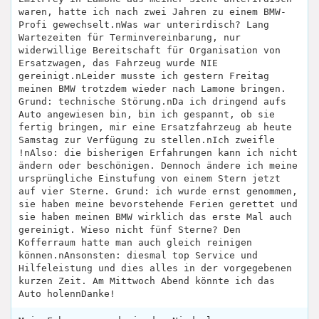
waren, hatte ich nach zwei Jahren zu einem BMW-
Profi gewechselt.nWas war unterirdisch? Lang
Wartezeiten für Terminvereinbarung, nur
widerwillige Bereitschaft für Organisation von
Ersatzwagen, das Fahrzeug wurde NIE
gereinigt.nLeider musste ich gestern Freitag
meinen BMW trotzdem wieder nach Lamone bringen.
Grund: technische Störung.nDa ich dringend aufs
Auto angewiesen bin, bin ich gespannt, ob sie
fertig bringen, mir eine Ersatzfahrzeug ab heute
Samstag zur Verfügung zu stellen.nIch zweifle
!nAlso: die bisherigen Erfahrungen kann ich nicht
ändern oder beschönigen. Dennoch ändere ich meine
ursprüngliche Einstufung von einem Stern jetzt
auf vier Sterne. Grund: ich wurde ernst genommen,
sie haben meine bevorstehende Ferien gerettet und
sie haben meinen BMW wirklich das erste Mal auch
gereinigt. Wieso nicht fünf Sterne? Den
Kofferraum hatte man auch gleich reinigen
können.nAnsonsten: diesmal top Service und
Hilfeleistung und dies alles in der vorgegebenen
kurzen Zeit. Am Mittwoch Abend könnte ich das
Auto holennDanke!