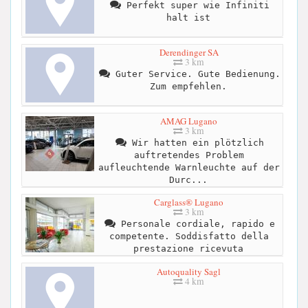
Perfekt super wie Infiniti
halt ist
Derendinger SA
3 km
Guter Service. Gute Bedienung.
Zum empfehlen.
AMAG Lugano
3 km
Wir hatten ein plötzlich
auftretendes Problem
aufleuchtende Warnleuchte auf der
Durc...
Carglass® Lugano
3 km
Personale cordiale, rapido e
competente. Soddisfatto della
prestazione ricevuta
Autoquality Sagl
4 km