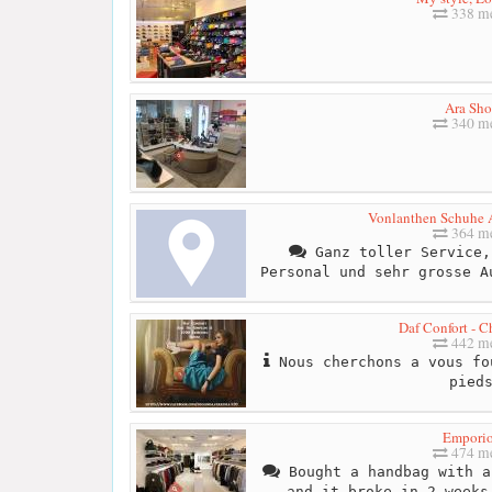
338 me
Ara Sh
340 me
Vonlanthen Schuhe 
364 me
Ganz toller Service,
Personal und sehr grosse A
Daf Confort - C
442 me
Nous cherchons a vous fo
pied
Empori
474 me
Bought a handbag with a
and it broke in 2 weeks