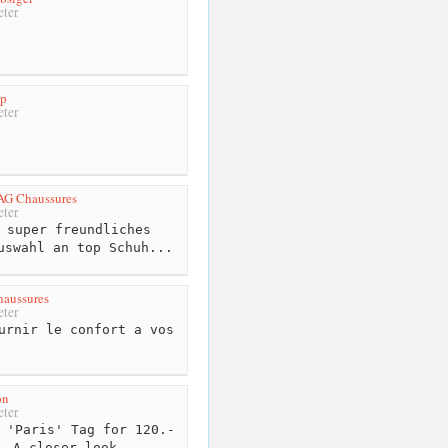
ter
op
ter
AG Chaussures
ter
 super freundliches
uswahl an top Schuh...
haussures
ter
urnir le confort a vos
s
on
ter
 'Paris' Tag for 120.-
. A closer look ...