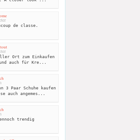
dome
ter
coup de classe.
 tout
ter
ller Ort zum Einkaufen
und auch für Kre...
ch
m
n 3 Paar Schuhe kaufen
ise auch angemes...
ch
m
ennoch trendig