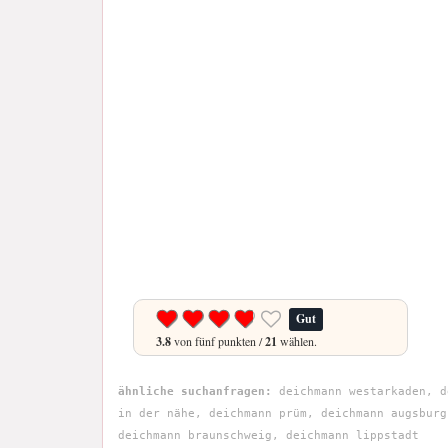
Gut
3.8
von fünf punkten /
21
wählen.
ähnliche suchanfragen:
deichmann westarkaden, d
in der nähe, deichmann prüm, deichmann augsburg
deichmann braunschweig, deichmann lippstadt