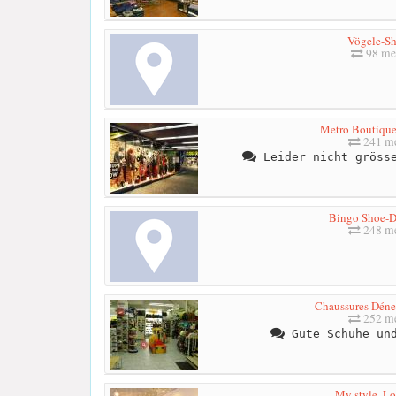
Vögele-S
98 me
Metro Boutique
241 me
Leider nicht grösse
Bingo Shoe-D
248 me
Chaussures Déne
252 me
Gute Schuhe und
My style, Lo