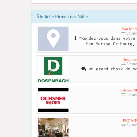
Ähnliche Firmen der Nähe
San Mar
25 me
"Rendez-vous dans votre 
San Marina Fribourg,
Dosenba
39 me
Un grand choix de so
Ochsner S
43 me
PKZ M
53 me