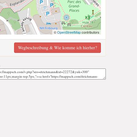
©
OpenStreetMap
contributors
Wegbeschreibung & Wie komme ich hierher?
;