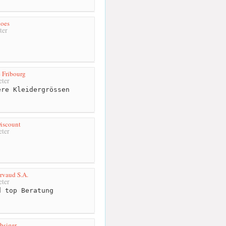
hoes
ter
 Fribourg
ter
re Kleidergrössen
iscount
ter
rvaud S.A.
ter
 top Beratung
bsiger