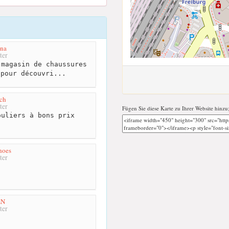
ina
ter
magasin de chaussures
 pour découvri...
ch
ter
Fügen Sie diese Karte zu Ihrer Website hinzu
uliers à bons prix
hoes
ter
EN
ter