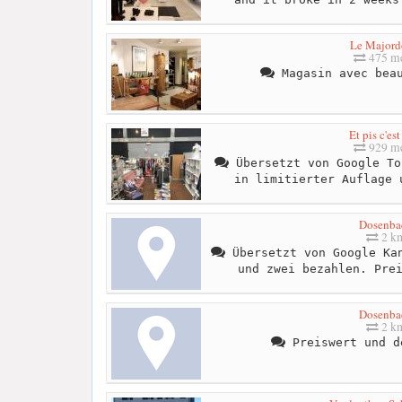
Le Major
475 me
Magasin avec beau
Et pis c'est
929 me
Übersetzt von Google To
in limitierter Auflage 
Dosenba
2 k
Übersetzt von Google Kan
und zwei bezahlen. Pre
Dosenba
2 k
Preiswert und d