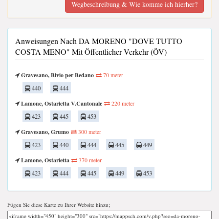
Wegbeschreibung & Wie komme ich hierher?
Anweisungen Nach DA MORENO "DOVE TUTTO
COSTA MENO" Mit Öffentlicher Verkehr (ÖV)
Gravesano, Bivio per Bedano
70 meter
440
444
Lamone, Ostarietta V.Cantonale
220 meter
423
445
453
Gravesano, Grumo
300 meter
423
440
444
445
449
Lamone, Ostarietta
370 meter
423
444
445
449
453
Fügen Sie diese Karte zu Ihrer Website hinzu;