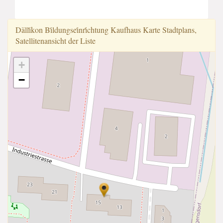
Dälli̇̇kon Bi̇̇ldungsei̇̇nri̇̇chtung Kaufhaus Karte Stadtplans,
Satellitenansicht der Liste
+
−