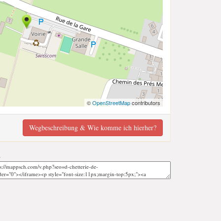
©
OpenStreetMap
contributors
Wegbeschreibung & Wie komme ich hierher?
;