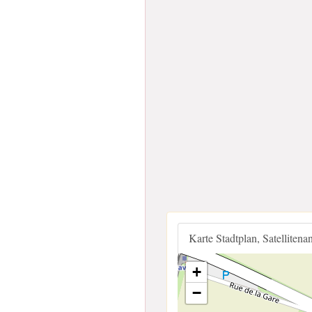
Karte Stadtplan, Satellitena
+
−