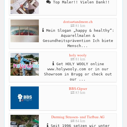
Top Maler!! Vielen Dank!!
dorisartandmore.ch
81 km
Mein Slogan „happy & healthy“:
Aquarellmalen &
Gesundheitsprävention Ich biete
Mensch...
holy wooly
81 km
Get HOLY WOOLY online
www.holywooly.com or in our
Showroom in Brugg or check out
our ...
BBS-Gipser
83 km
Durmiag Strassen- und Tiefbau AG
84 km
Seit 1996 setzen wir unter