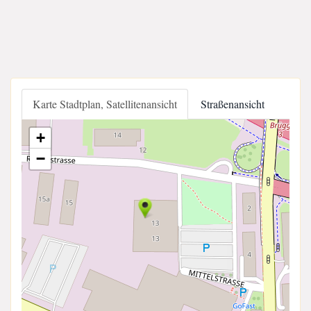
Karte Stadtplan, Satellitenansicht
Straßenansicht
+
−