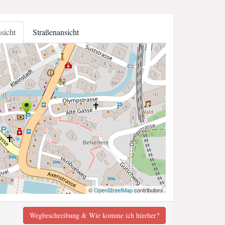
nsicht
Straßenansicht
©
OpenStreetMap
contributors
Wegbeschreibung & Wie komme ich hierher?