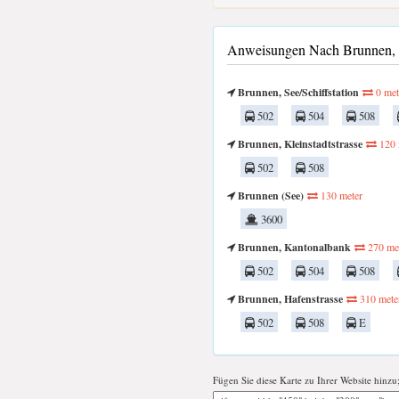
Anweisungen Nach Brunnen, Se
Brunnen, See/Schiffstation
0 met
502
504
508
Brunnen, Kleinstadtstrasse
120 
502
508
Brunnen (See)
130 meter
3600
Brunnen, Kantonalbank
270 me
502
504
508
Brunnen, Hafenstrasse
310 mete
502
508
E
Fügen Sie diese Karte zu Ihrer Website hinzu