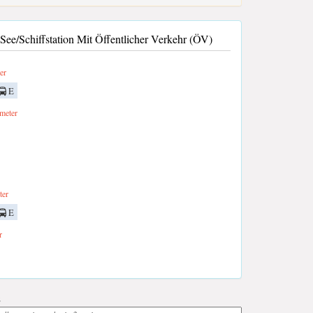
e/Schiffstation Mit Öffentlicher Verkehr (ÖV)
er
E
meter
ter
E
r
;