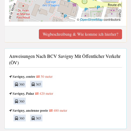
©
OpenStreetMap
contributors
Wegbeschreibung & Wie komme ich hierher?
Anweisungen Nach BCV Savigny Mit Öffentlicher Verkehr
(ÖV)
Savigny, centre
50 meter
360
365
Savigny, Palaz
420 meter
360
Savigny, ancienne poste
480 meter
360
365