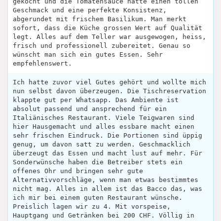
gekocht und die Tomatensauce hatte einen tollen
Geschmack und eine perfekte Konsistenz,
abgerundet mit frischem Basilikum. Man merkt
sofort, dass die Küche grossen Wert auf Qualität
legt. Alles auf dem Teller war ausgewogen, heiss,
frisch und professionell zubereitet. Genau so
wünscht man sich ein gutes Essen. Sehr
empfehlenswert.
Ich hatte zuvor viel Gutes gehört und wollte mich
nun selbst davon überzeugen. Die Tischreservation
klappte gut per Whatsapp. Das Ambiente ist
absolut passend und ansprechend für ein
Italiänisches Restaurant. Viele Teigwaren sind
hier Hausgemacht und alles essbare macht einen
sehr frischen Eindruck. Die Portionen sind üppig
genug, um davon satt zu werden. Geschmacklich
überzeugt das Essen und macht lust auf mehr. Für
Sonderwünsche haben die Betreiber stets ein
offenes Ohr und bringen sehr gute
Alternativvorschläge, wenn man etwas bestimmtes
nicht mag. Alles in allem ist das Bacco das, was
ich mir bei einem guten Restaurant wünsche.
Preislich lagen wir zu 4. Mit vorspeise,
Hauptgang und Getränken bei 200 CHF. Völlig in