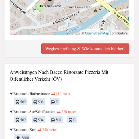
©
OpenStreetMap
contributors
Wegbeschreibung & Wie komme ich hierher?
Anweisungen Nach Bacco Ristorante Pizzeria Mit
Öffentlicher Verkehr (ÖV)
Brunnen, Hafenstrasse
110 meter
502
508
E
Brunnen, See/Schiffstation
220 meter
502
504
508
E
Brunnen (See)
250 meter
3600