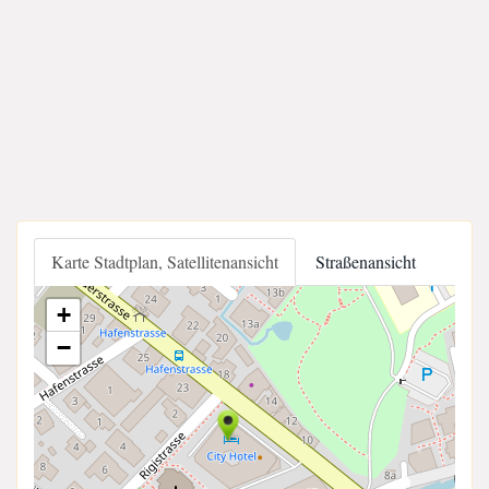
Karte Stadtplan, Satellitenansicht
Straßenansicht
+
−