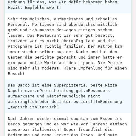
Ordnung für das, was wir dafür bekommen haben.
Fazit: Empfehlenswert!
Sehr freundliches, aufmerksames und schnelles
Personal. Portionen sind überdurchschnittlich
groß und ich musste deswegen einiges stehen
lassen. Das Restaurant war sehr gut besetzt,
trotzdem war es nicht übermäßig laut und die
Atmosphäre ist richtig familiär. Der Patron kam
immer wieder selber aus der Küche und hat den
Gästen die Gerichte gebracht und immer hatte er
ein paar nette Worte auf den Lippen. Die Preise
sind mehr als moderat. Klare Empfehlung für einen
Besuch!
Das Bacco ist eine Superpizzeria, beste Pizza
Napoli ever.nPreis-Leistung gut.nBesonders
aufmerksame und Gästefreundliche nicht
aufdringlich oder desinterressiert!!!nBedienung-
„typisch italienisch“.
Nach Jahren wieder einmal spontan zum Essen ins
Bacco gegangen und es war wie vor Jahren: einfach
wunderbar italienisch! Super freundlich die
Bedienung und mega lecker das Essen. Und gute