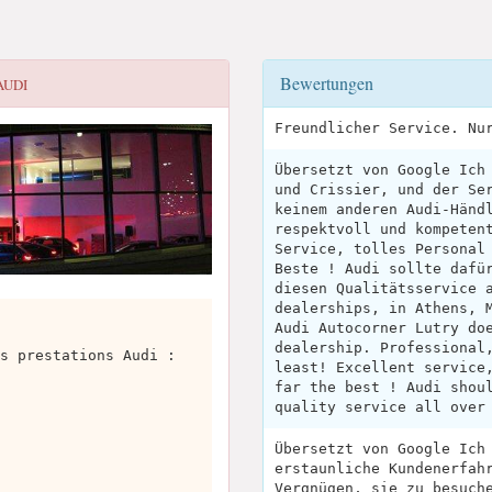
Bewertungen
AUDI
Freundlicher Service. Nu
Übersetzt von Google Ich
und Crissier, und der Se
keinem anderen Audi-Händ
respektvoll und kompeten
Service, tolles Personal
Beste ! Audi sollte dafü
diesen Qualitätsservice 
dealerships, in Athens, 
Audi Autocorner Lutry do
dealership. Professional
s prestations Audi :
least! Excellent service
far the best ! Audi shou
quality service all over
Übersetzt von Google Ich
erstaunliche Kundenerfah
Vergnügen, sie zu besuch