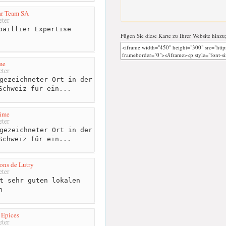
ar Team SA
ter
oaillier Expertise
Fügen Sie diese Karte zu Ihrer Website hinzu
me
ter
gezeichneter Ort in der
Schweiz für ein...
ime
ter
gezeichneter Ort in der
Schweiz für ein...
ons de Lutry
ter
t sehr guten lokalen
n
 Epices
ter