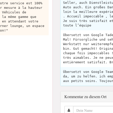
Seller, auch Dienstleist
otre service est 100%
Auto auch. Ein großes Da
r mesure à la hauteur
loin la meilleure expéri
 Véhicules de
. Accueil impeccable , l
 la même gamme que
Je suis très satisfait e
 en attendant votre
toute l’équipe
rner lounge, un espace
on!"
Übersetzt von Google Tad
Mal! Fürsorgliche und se
Werkstatt nur weiterempf
bin. Gut gemacht! Origin
chaque fois impeccables 
très aimables. Je ne peu
entièrement satisfait. B
Übersetzt von Google Tea
da, um zu helfen. ich em
aux petits soins. Toujou
Kommentar zu diesem Ort