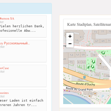
Oberson SA
ter
Karte Stadtplan, Satellitena
ielen herzlichen Dank,
rofesionelle Abw...
+
−
ry Русскоязычный...
ter
r-Case
ter
ssoires
ter
eser Laden ist einfach
hreren Jahren tr...