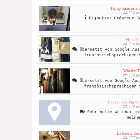
Henry Kramer St
326 me
Bijoutier Créateur J
Vino Ti
336 me
Übersetzt von Google Aus
französischsprachigen 
Whisky T
348 me
Übersetzt von Google Aus
französischsprachigen 
Caveau des Vigner
359 me
Sehr nette Weinbar mi
Weine
La Route Des
377 me