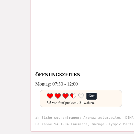
ÖFFNUNGSZEITEN
Montag: 07:30 - 12:00
Gut
3.5
von fünf punkten /
21
wählen.
ähnliche suchanfragen:
Arenaz automobiles, DIMA
Lausanne SA 1004 Lausanne, Garage Olympic Marti