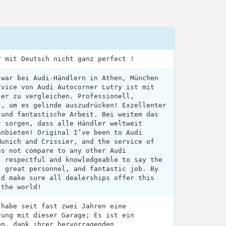
r mit Deutsch nicht ganz perfect !
 war bei Audi-Händlern in Athen, München
rvice von Audi Autocorner Lutry ist mit
ler zu vergleichen. Professionell,
t, um es gelinde auszudrücken! Exzellenter
 und fantastische Arbeit. Bei weitem das
r sorgen, dass alle Händler weltweit
anbieten! Original I’ve been to Audi
Munich and Crissier, and the service of
es not compare to any other Audi
, respectful and knowledgeable to say the
, great personnel, and fantastic job. By
ld make sure all dealerships offer this
 the world!
 habe seit fast zwei Jahren eine
rung mit dieser Garage; Es ist ein
en, dank ihrer hervorragenden