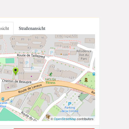
nsicht
Straßenansicht
©
OpenStreetMap
contributors