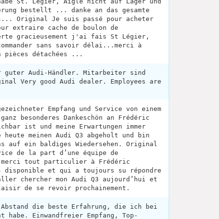
habe St. Légier, Aigle nicht auf Lager und
erung bestellt ... danke an das gesamte
s... Original Je suis passé pour acheter
our extraire cache de boulon de
erte gracieusement j'ai fais St Légier,
commander sans savoir délai...merci à
n pièces détachées ...
r guter Audi-Händler. Mitarbeiter sind
ginal Very good Audi dealer. Employees are
gezeichneter Empfang und Service von einem
 ganz besonderes Dankeschön an Frédéric
ichbar ist und meine Erwartungen immer
e heute meinen Audi Q3 abgeholt und bin
ns auf ein baldiges Wiedersehen. Original
vice de la part d’une équipe de
 merci tout particulier à Frédéric
s disponible et qui a toujours su répondre
aller chercher mon Audi Q3 aujourd’hui et
laisir de se revoir prochainement.
 Abstand die beste Erfahrung, die ich bei
ht habe. Einwandfreier Empfang, Top-