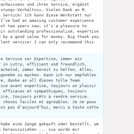
Fachwissens und ihres Service, ergänzt
istungs-Verhältnis. Vielen Dank an M.
n Service! Ich kann diese Werkstatt nur
 I’ve had an amazing customer experience
ost two years now; it’s a pleasure to
eir outstanding professionalism, expertise
d by a good value for money. Big thank you
llent service! I can only recommend this
te Service vor Expertise, immer ein
r in Lutry, effizient und freundlich,
lächelnd, immer bereit zu helfen. Alles,
ngenehm zu machen. Kann ich nur empfehlen
te, danke an all dieses tolle Team
vice avant expertise, toujours un plaisir
, efficaces et sympathiques, toujours
rire, toujours prêts à rendre service.
s choses faciles et agréables. Je ne peux
est pas d’aujourd’hui, merci à toute cette
 habe eine Zange gekauft oder bestellt, um
g herauszuziehen ... sie wurde mir