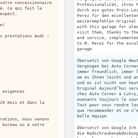
votre concessionnaire
Professionalität, ihres 
é. Ce qui fait la
durch ein gutes Preis-Le
espect.
Perez für den exzellente
weiterempfehlen Original
e)
with this garage for alm
visit them, thanks to th
s prestations Audi :
and service, complemente
to M. Perez for the exce
garage
Übersetzt von Google Heu
Vergnügen bei Auto Corne
immer freundlich, immer 
um es Ihnen leicht und a
und es ist nicht von heu
Original Aujourd’hui ser
 exigences
chez Auto Corner à Lutry
avenants toujours le sou
24 mois et dans la
Tout pour vous rendre le
que recommander et ce n’
belle équipe
rations, nous venons
 bureau ou à votre
Übersetzt von Google Ich
die Radschraubenabdeckun