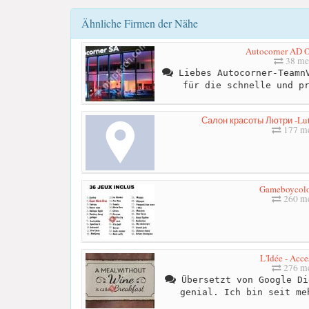
Ähnliche Firmen der Nähe
Autocorner AD 
38 me
Liebes Autocorner-TeamnV
für die schnelle und p
Салон красоты Лютри -Lut
177 me
Gameboycolo
260 me
L'Idée - Acce
276 me
Übersetzt von Google Di
genial. Ich bin seit me