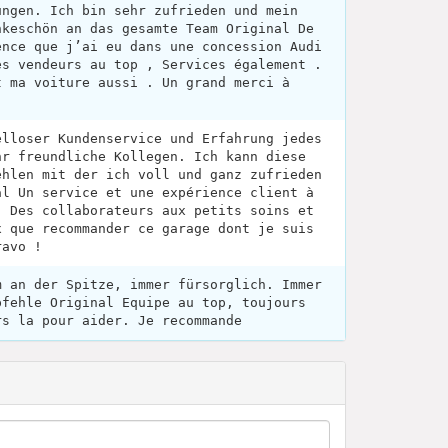
ungen. Ich bin sehr zufrieden und mein
nkeschön an das gesamte Team Original De
ence que j’ai eu dans une concession Audi
es vendeurs au top , Services également .
t ma voiture aussi . Un grand merci à
elloser Kundenservice und Erfahrung jedes
hr freundliche Kollegen. Ich kann diese
ehlen mit der ich voll und ganz zufrieden
al Un service et une expérience client à
! Des collaborateurs aux petits soins et
x que recommander ce garage dont je suis
ravo !
m an der Spitze, immer fürsorglich. Immer
pfehle Original Equipe au top, toujours
rs la pour aider. Je recommande