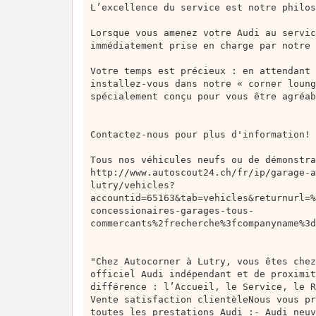
L’excellence du service est notre philos
Lorsque vous amenez votre Audi au servic
immédiatement prise en charge par notre 
Votre temps est précieux : en attendant 
installez-vous dans notre « corner loung
spécialement conçu pour vous être agréab
Contactez-nous pour plus d'information!
Tous nos véhicules neufs ou de démonstra
http://www.autoscout24.ch/fr/ip/garage-a
lutry/vehicles?
accountid=65163&tab=vehicles&returnurl=%
concessionaires-garages-tous-
commercants%2frecherche%3fcompanyname%3d
"Chez Autocorner à Lutry, vous êtes chez
officiel Audi indépendant et de proximit
différence : l’Accueil, le Service, le R
Vente satisfaction clientèleNous vous pr
toutes les prestations Audi :- Audi neuv