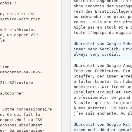
kostenlos angeboten ich 
ophie :
ohne Kenntnis der Verzög
Team des Ersatzteillager
e, celle-ci est
ou commander une pince p
service-voiturier.
roues...elle m'a été off
Aigle pas en stock et à 
votre véhicule,
toute l'équipe du magasi
e, un espace VIP
le.
Übersetzt von Google Seh
immer sehr herzlich. Ori
always very cordial.
Übersetzt von Google Aus
tion :
Team von Fachleuten. Ein
utocorner-sa-1095-
Stauffer, der immer erre
erfüllen konnte. Ich hab
2ffr%2fvoiture-
begeistert. Wir freuen u
Excellent accueil et ser
autocorner
professionnels. Un grand
Stauffer qui est toujour
à mes attentes. Je suis 
 votre concessionnaire
j’en suis enchanté. Au p
é. Ce qui fait la
espect.No 1 du CSS
Übersetzt von Google Mit
oposons absolument
einem Audi-Händler gemac
es- Garantie-usine-