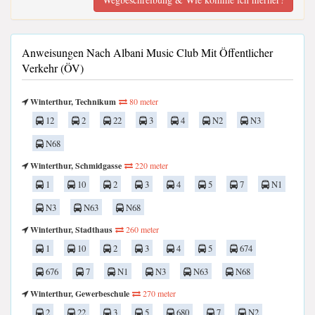
Anweisungen Nach Albani Music Club Mit Öffentlicher
Verkehr (ÖV)
Winterthur, Technikum
80 meter
12
2
22
3
4
N2
N3
N68
Winterthur, Schmidgasse
220 meter
1
10
2
3
4
5
7
N1
N3
N63
N68
Winterthur, Stadthaus
260 meter
1
10
2
3
4
5
674
676
7
N1
N3
N63
N68
Winterthur, Gewerbeschule
270 meter
2
22
3
5
680
7
N2