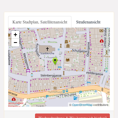
Karte Stadtplan, Satellitenansicht
Straßenansicht
+
−
©
OpenStreetMap
contributors
Wegbeschreibung & Wie komme ich hierher?