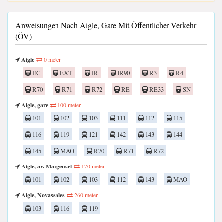
Anweisungen Nach Aigle, Gare Mit Öffentlicher Verkehr
(ÖV)
Aigle
0 meter
EC
EXT
IR
IR90
R3
R4
R70
R71
R72
RE
RE33
SN
Aigle, gare
100 meter
101
102
103
111
112
115
116
119
121
142
143
144
145
MAO
R70
R71
R72
Aigle, av. Margencel
170 meter
101
102
103
112
143
MAO
Aigle, Novassales
260 meter
103
116
119