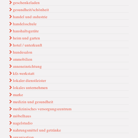
geschenkeladen
gesundheit/schönheit
handel und ındustrie
handelsschule
haushaltsgeräte
heim und garten
hotel / unterkunft
hundesalon
ımmobilien
ınneneinrichtung
kfz-werkstatt
lokaler dienstleister
lokales unternehmen
marke
medizin und gesundheit
medizinisches versorgungszentrum
möbelhaus
nagelstudio
nahrungsmittel und getränke
organisation