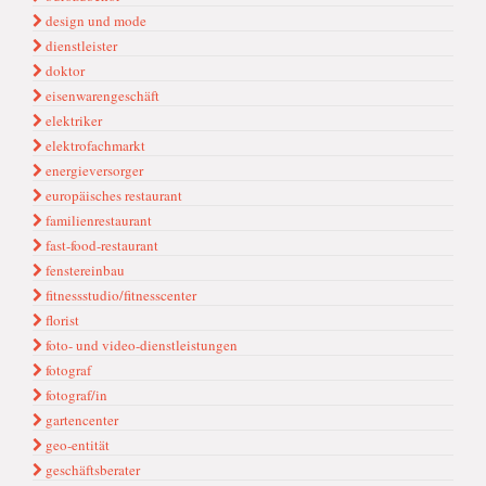
design und mode
dienstleister
doktor
eisenwarengeschäft
elektriker
elektrofachmarkt
energieversorger
europäisches restaurant
familienrestaurant
fast-food-restaurant
fenstereinbau
fitnessstudio/fitnesscenter
florist
foto- und video-dienstleistungen
fotograf
fotograf/in
gartencenter
geo-entität
geschäftsberater