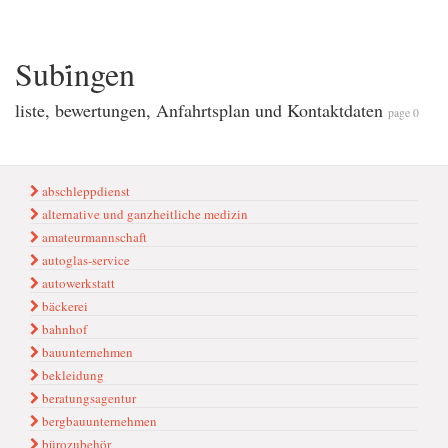
Subi̇ngen
liste, bewertungen, Anfahrtsplan und Kontaktdaten
page 0
abschleppdienst
alternative und ganzheitliche medizin
amateurmannschaft
autoglas-service
autowerkstatt
bäckerei
bahnhof
bauunternehmen
bekleidung
beratungsagentur
bergbauunternehmen
bürozubehör