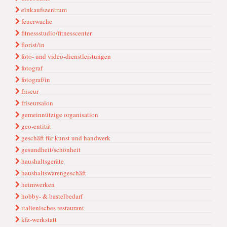
ei̇nkaufszentrum
feuerwache
fitnessstudio/fitnesscenter
florist/in
foto- und video-dienstleistungen
fotograf
fotograf/in
friseur
friseursalon
gemeinnützige organisation
geo-entität
geschäft für kunst und handwerk
gesundheit/schönheit
haushaltsgeräte
haushaltswarengeschäft
heimwerken
hobby- & bastelbedarf
ıtalienisches restaurant
kfz-werkstatt