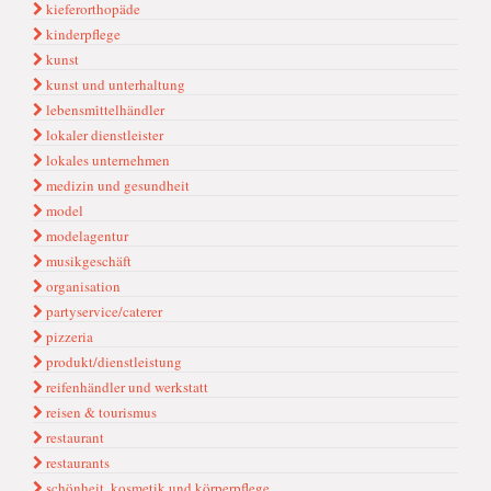
kieferorthopäde
kinderpflege
kunst
kunst und unterhaltung
lebensmi̇ttelhändler
lokaler dienstleister
lokales unternehmen
medizin und gesundheit
model
modelagentur
musikgeschäft
organisation
partyservice/caterer
pizzeria
produkt/dienstleistung
reifenhändler und werkstatt
reisen & tourismus
restaurant
restaurants
schönheit, kosmetik und körperpflege