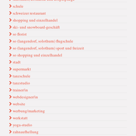
schule
schweizer restaurant
shopping und einzelhandel
ski- und snowboard-geschäft
so florist
so (langendorf, solothurn) flugschule
so (langendorf, solothurn) sport und freizeit
so shopping und einzelhandel
stadt
supermarkt
tanzschule
tanzstudio
trainer/in
webdesigner/in
website
werbung/marketing
werkstatt
yoga-studio
zahnaufhellung