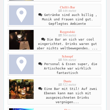
Chilli's Bar
446 meter
Getränke sind auch billig ,
Musik und Frauen sind gut.
Gepflegtes Ambiente
Raygrodski
504 meter
Die Bar an sich war cool
eingerichtet. Drinks waren gut
aber nichts weltbewegendes. ...
Schnupf
506 meter
Personal & Essen super, die
Artischocke war wirklich
fantastisch
Dante
522 meter
Eine Bar mit Stil! Auf zwei
Ebenen kann man sich mit
ausgezeichneten Drinks
vergnügen...
Flair